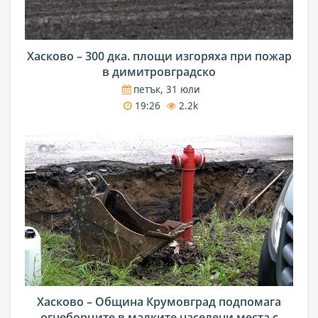
Хасково – 300 дка. площи изгоряха при пожар
в димитровградско
петък, 31 юли
19:26
2.2k
Хасково – Община Крумовград подпомага
огнеборците в малките населени места с