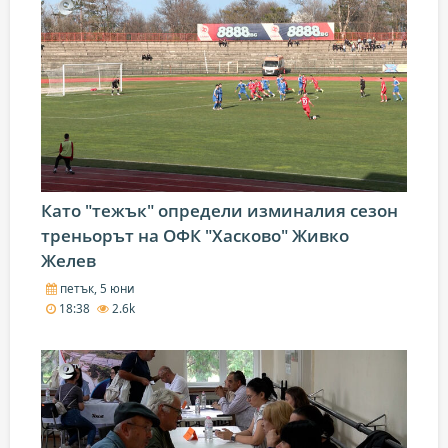
Като "тежък" определи изминалия сезон
треньорът на ОФК "Хасково" Живко
Желев
петък, 5 юни
18:38
2.6k