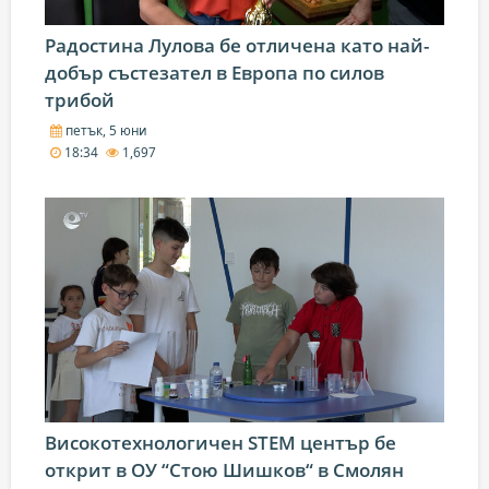
Радостина Лулова бе отличена като най-
добър състезател в Европа по силов
трибой
петък, 5 юни
18:34
1,697
Високотехнологичен STEM център бе
открит в ОУ “Стою Шишков“ в Смолян