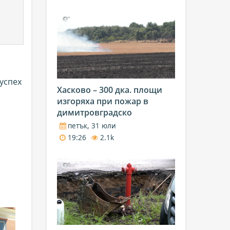
 успех
Хасково – 300 дка. площи
изгоряха при пожар в
димитровградско
петък, 31 юли
19:26
2.1k