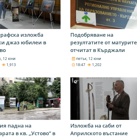
графска изложба
Подобряване на
жи джаз юбилеи в
резултатите от матурите
во
отчитат в Кърджали
, 12 юни
петък, 12 юни
0
1,913
18:47
1,202
ия падна на
Изложба на саби от
арата в кв. „Устово“ в
Априлското въстание