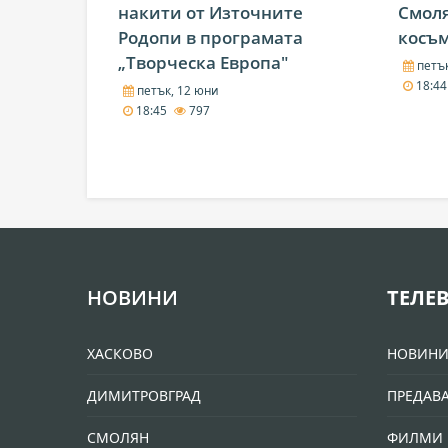
накити от Източните
Смоля
Родопи в програмата
косъ
„Творческа Европа"
петък
18:4
петък, 12 юни
18:45
797
НОВИНИ
ТЕЛЕ
ХАСКОВО
НОВИН
ДИМИТРОВГРАД
ПРЕДАВ
СМОЛЯН
ФИЛМИ 