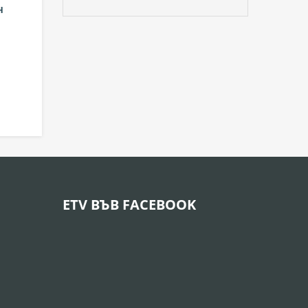
н
ETV ВЪВ FACEBOOK