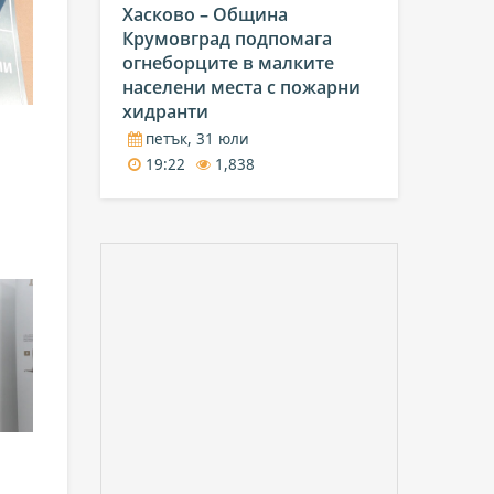
Хасково – Община
Крумовград подпомага
огнеборците в малките
населени места с пожарни
хидранти
петък, 31 юли
19:22
1,838