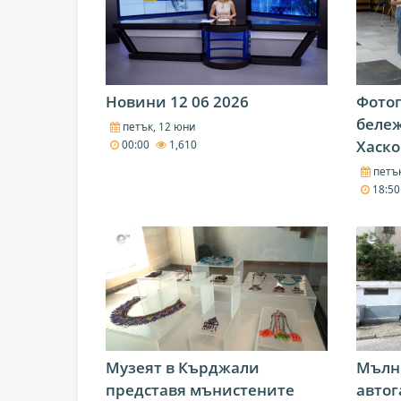
Новини 12 06 2026
Фото
беле
петък, 12 юни
Хаско
00:00
1,610
петък
18:5
Музеят в Кърджали
Мълн
представя мънистените
автог