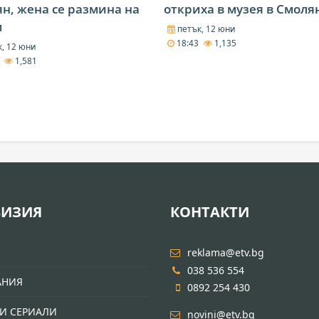
н, жена се размина на
откриха в музея в Смоля
м
петък, 12 юни
18:43
1,135
, 12 юни
4
1,581
ВИЗИЯ
КОНТАКТИ
И
reklama@etv.bg
038 536 554
АНИЯ
0892 254 430
И СЕРИАЛИ
novini@etv.bg