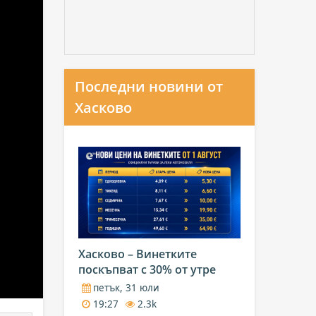
Последни новини от
Хасково
Хасково – Винетките
поскъпват с 30% от утре
петък, 31 юли
19:27
2.3k