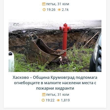
петък, 31 юли
19:26
2.1k
Хасково – Община Крумовград подпомага
огнеборците в малките населени места с
пожарни хидранти
петък, 31 юли
19:22
1,819