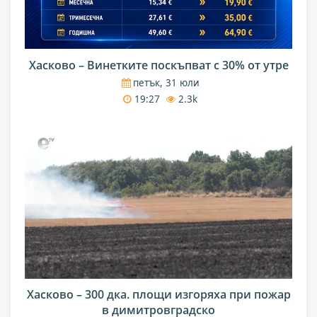
Хасково – Винетките поскъпват с 30% от утре
петък, 31 юли
19:27
2.3k
Хасково – 300 дка. площи изгоряха при пожар
в димитровградско