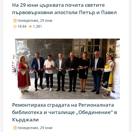
На 29 юни църквата почита светите
първовърховни апостоли Петър и Павел
понеделник, 29 юни
18:44
1,381
Ремонтираха сградата на Регионалната
библиотека и читалище „Обединение“ в
Кърджали
понеделник, 29 юни