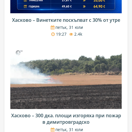
Хасково – Винетките поскъпват с 30% от утре
петък, 31 юли
19:27
2.4k
Хасково – 300 дка. площи изгоряха при пожар
в димитровградско
петък, 31 юли