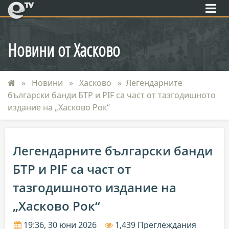
eTV
Новини от Хасково
Новини
Хасково
Легендарните
български банди БТР и PIF са част от тазгодишното
издание на „Хасково Рок“
Легендарните български банди
БТР и PIF са част от
тазгодишното издание на
„Хасково Рок“
19:36, 30 юни 2026
1,439 Преглеждания