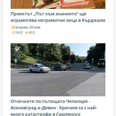
Проектът „Път към знанието“ ще
ограмотява неграмотни лица в Кърджали
вторник, 30 юни
19:31
813
Отсечките по пътищата Чепеларе -
Асеновград и Девин - Кричим са с най-
много катастрофи в Смолянско