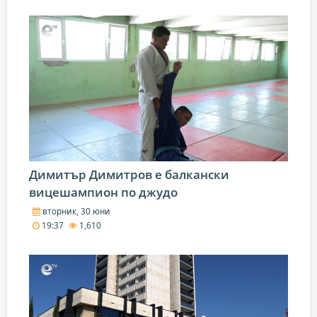
Димитър Димитров е балкански
вицешампион по джудо
вторник, 30 юни
19:37
1,610