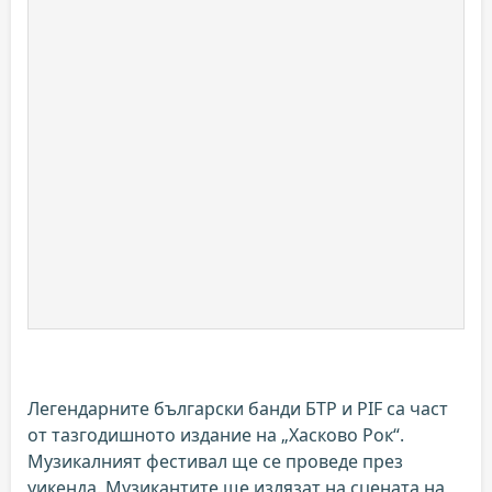
Легендарните български банди БТР и PIF са част
от тазгодишното издание на „Хасково Рок“.
Музикалният фестивал ще се проведе през
уикенда. Музикантите ще излязат на сцената на