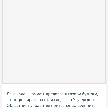
Лека кола и камион, превозващ газови бутилки,
катастрофираха на пътя след село Узунджово
Областният управител притеснен за военните