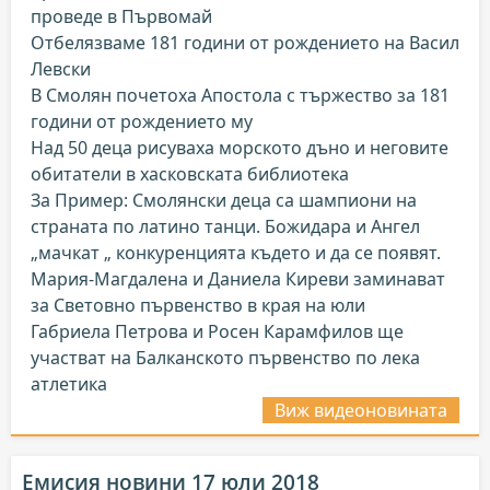
проведе в Първомай
Отбелязваме 181 години от рождението на Васил
Левски
В Смолян почетоха Апостола с тържество за 181
години от рождението му
Над 50 деца рисуваха морското дъно и неговите
обитатели в хасковската библиотека
За Пример: Смолянски деца са шампиони на
страната по латино танци. Божидара и Ангел
„мачкат „ конкуренцията където и да се появят.
Мария-Магдалена и Даниела Киреви заминават
за Световно първенство в края на юли
Габриела Петрова и Росен Карамфилов ще
участват на Балканското първенство по лека
атлетика
Виж видеоновината
Емисия новини 17 юли 2018