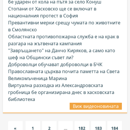
бе ударен от кола на пътя за село Конуш
Стопани от Хасковско ще се включат в
националния протест в София
Превантивни мерки срещу чумата по животните
в Смолянско
Областната противопожарна служба е на крак в
разгара на жътвената кампания
"Завръщането" на Данчо Киряков, а само като
шеф на Общински съвет ли?
Доброволци обучават доброволци в БЧК
Православната църква почита паметта на Света
Великомъченица Марина
Виртуална разходка из Александровската
гробница бе организирана днес в хасковската
библиотека
Виж видеоновината
«
1
2
...
182
183
184