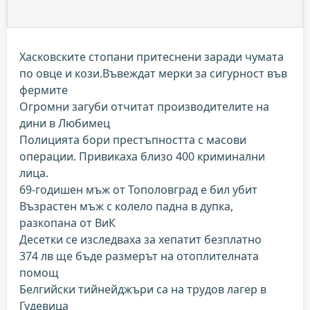
Хасковските стопани притеснени заради чумата
по овце и кози.Въвеждат мерки за сигурност във
фермите
Огромни загуби отчитат производителите на
дини в Любимец
Полицията бори престъпността с масови
операции. Привикаха близо 400 криминални
лица.
69-годишен мъж от Тополовград е бил убит
Възрастен мъж с колело падна в дупка,
разкопана от ВиК
Десетки се изследваха за хепатит безплатно
374 лв ще бъде размерът на отоплителната
помощ
Белгийски тийнейджъри са на трудов лагер в
Гудевица