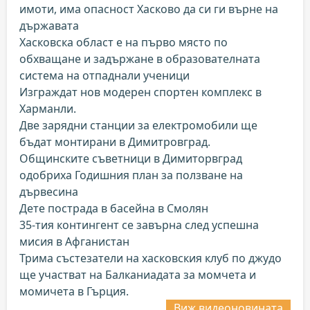
имоти, има опасност Хасково да си ги върне на
държавата
Хасковска област е на първо място по
обхващане и задържане в образователната
система на отпаднали ученици
Изграждат нов модерен спортен комплекс в
Харманли.
Две зарядни станции за електромобили ще
бъдат монтирани в Димитровград.
Общинските съветници в Димиторвград
одобриха Годишния план за ползване на
дървесина
Дете пострада в басейна в Смолян
35-тия контингент се завърна след успешна
мисия в Афганистан
Трима състезатели на хасковския клуб по джудо
ще участват на Балканиадата за момчета и
момичета в Гърция.
Виж видеоновината