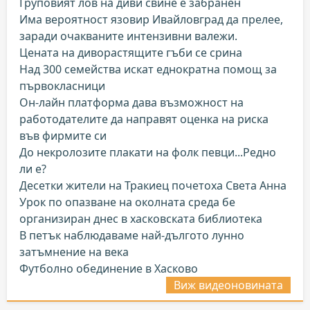
Груповият лов на диви свине е забранен
Има вероятност язовир Ивайловград да прелее,
заради очакваните интензивни валежи.
Цената на диворастящите гъби се срина
Над 300 семейства искат еднократна помощ за
първокласници
Он-лайн платформа дава възможност на
работодателите да направят оценка на риска
във фирмите си
До некролозите плакати на фолк певци...Редно
ли е?
Десетки жители на Тракиец почетоха Света Анна
Урок по опазване на околната среда бе
организиран днес в хасковската библиотека
В петък наблюдаваме най-дългото лунно
затъмнение на века
Футболно обединение в Хасково
Виж видеоновината