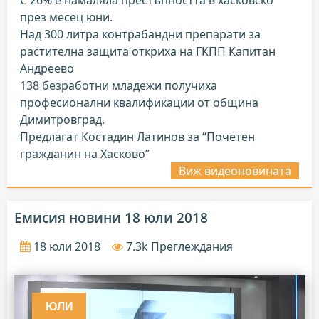
С 26% е намаляла престъпността в хасковско
през месец юни.
Над 300 литра контрабандни препарати за
растителна защита откриха на ГКПП Капитан
Андреево
138 безработни младежи получиха
професионални квалификации от община
Димитровград.
Предлагат Костадин Латинов за “Почетен
гражданин на Хасково”
Виж видеоновината
Емисия новини 18 юли 2018
18 юли 2018
7.3k Преглеждания
ЮЛИ