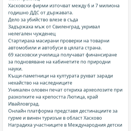
Хасковски фирми източват между 6 и 7 милиона
годишно ДДС от държавата.
Дело за убийство влезе в съда
Задържаха мъж от Свиленград, укривал
нелегален чужденец
Стартираха масирани проверки на товарни
автомобили и автобуси в цялата страна.
69 хасковски училища получават финансиране
за подновяване на кабинетите по природни
науки.
Къщи-паметници на културата рухват заради
нехайство на наследниците
Уникален оловен печат откриха археолозите при
разкопките на крепостта Лютица, край
Ивайловград.
Онлайн платформа представя дестинациите за
гурме и винен туризъм в област Хасково
Наградиха участниците в Международния детски