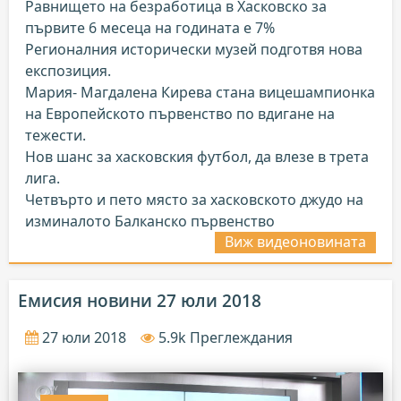
Равнището на безработица в Хасковско за
първите 6 месеца на годината е 7%
Регионалния исторически музей подготвя нова
експозиция.
Мария- Магдалена Кирева стана вицешампионка
на Европейското първенство по вдигане на
тежести.
Нов шанс за хасковския футбол, да влезе в трета
лига.
Четвърто и пето място за хасковското джудо на
изминалото Балканско първенство
Виж видеоновината
Емисия новини 27 юли 2018
27 юли 2018
5.9k Преглеждания