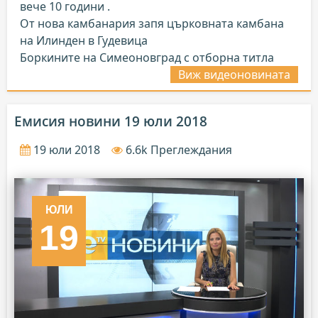
вече 10 години .
От нова камбанария запя църковната камбана
на Илинден в Гудевица
Боркините на Симеоновград с отборна титла
Виж видеоновината
Емисия новини 19 юли 2018
19 юли 2018
6.6k Преглеждания
ЮЛИ
19