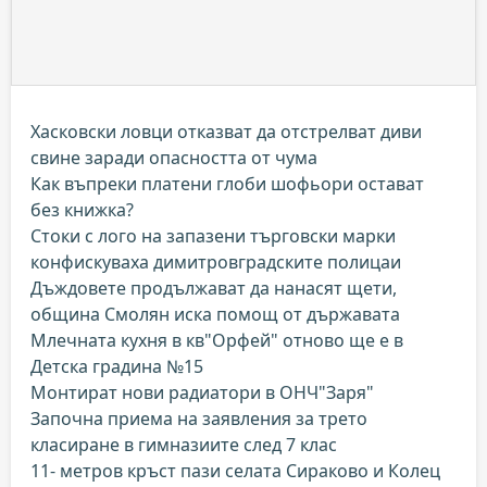
Хасковски ловци отказват да отстрелват диви
свине заради опасността от чума
Как въпреки платени глоби шофьори остават
без книжка?
Стоки с лого на запазени търговски марки
конфискуваха димитровградските полицаи
Дъждовете продължават да нанасят щети,
община Смолян иска помощ от държавата
Млечната кухня в кв"Орфей" отново ще е в
Детска градина №15
Монтират нови радиатори в ОНЧ"Заря"
Започна приема на заявления за трето
класиране в гимназиите след 7 клас
11- метров кръст пази селата Сираково и Колец