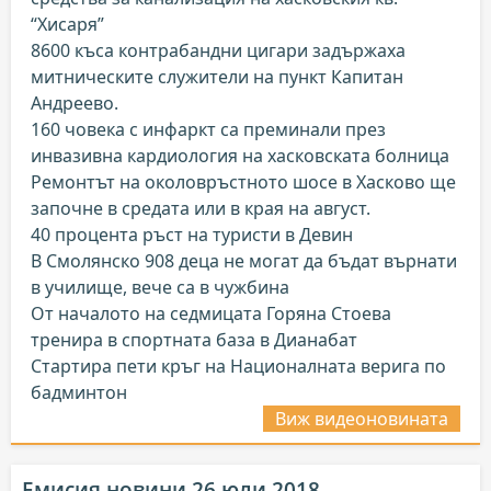
“Хисаря”
8600 къса контрабандни цигари задържаха
митническите служители на пункт Капитан
Андреево.
160 човека с инфаркт са преминали през
инвазивна кардиология на хасковската болница
Ремонтът на околовръстното шосе в Хасково ще
започне в средата или в края на август.
40 процента ръст на туристи в Девин
В Смолянско 908 деца не могат да бъдат върнати
в училище, вече са в чужбина
От началото на седмицата Горяна Стоева
тренира в спортната база в Дианабат
Стартира пети кръг на Националната верига по
бадминтон
Виж видеоновината
Емисия новини 26 юли 2018