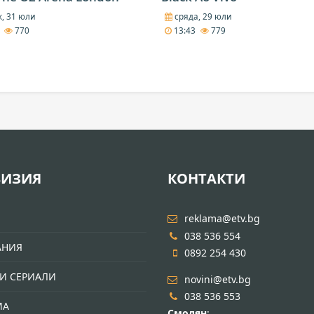
, 31 юли
сряда, 29 юли
7
770
13:43
779
ВИЗИЯ
КОНТАКТИ
И
reklama@etv.bg
038 536 554
АНИЯ
0892 254 430
И СЕРИАЛИ
novini@etv.bg
038 536 553
МА
Смолян
: