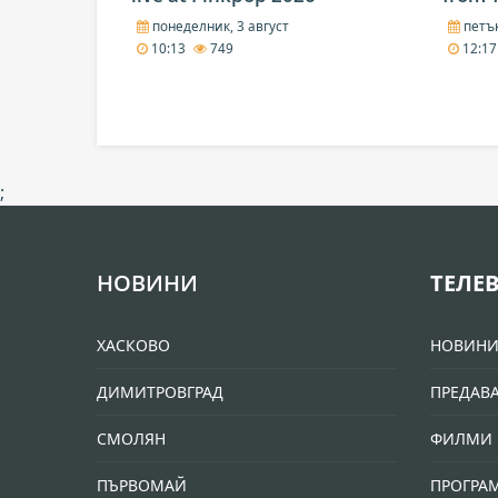
понеделник, 3 август
петък
10:13
749
12:1
;
НОВИНИ
ТЕЛЕ
ХАСКОВО
НОВИН
ДИМИТРОВГРАД
ПРЕДАВ
СМОЛЯН
ФИЛМИ 
ПЪРВОМАЙ
ПРОГРА