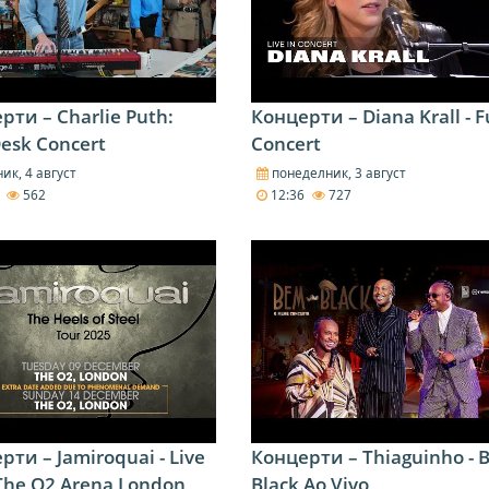
рти – Charlie Puth:
Концерти – Diana Krall - F
Desk Concert
Concert
ик, 4 август
понеделник, 3 август
1
562
12:36
727
рти – Jamiroquai - Live
Концерти – Thiaguinho - 
The O2 Arena London
Black Ao Vivo