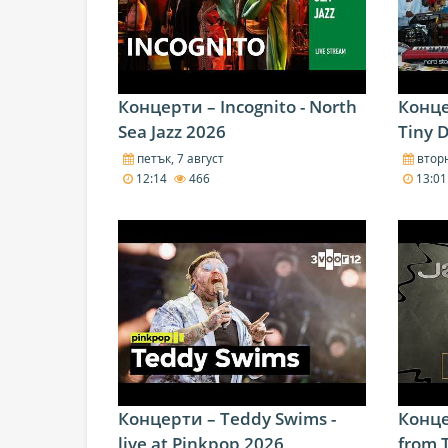
Концерти – Incognito - North
Конце
Sea Jazz 2026
Tiny 
петък, 7 август
вторн
12:14
466
13:0
Концерти – Teddy Swims -
Конце
live at Pinkpop 2026
from 