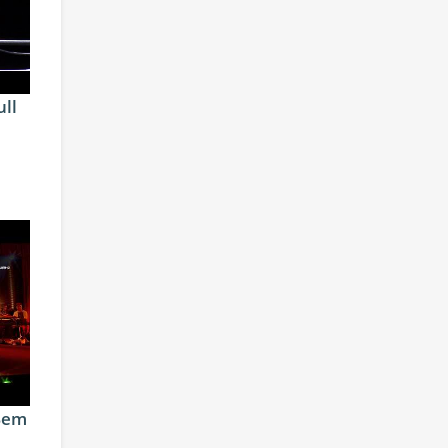
ull
Bem