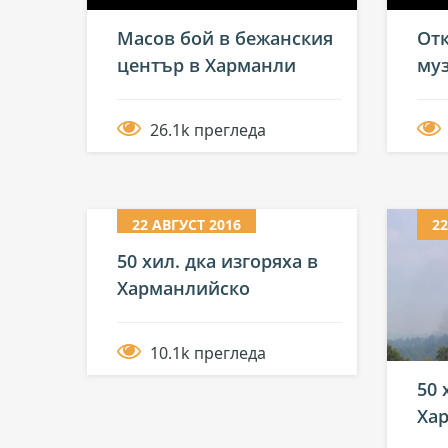
Масов бой в бежанския
От
център в Харманли
муз
26.1k прегледа
22 АВГУСТ 2016
22
50 хил. дка изгоряха в
Харманлийско
10.1k прегледа
50 
Ха