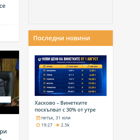
се
Последни новини
Хасково – Винетките
поскъпват с 30% от утре
петък, 31 юли
19:27
2.5k
ари
я