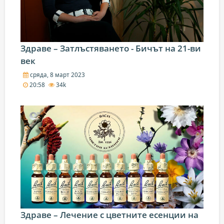
Здраве – Затлъстяването - Бичът на 21-ви
век
сряда, 8 март 2023
20:58
34k
Здраве – Лечение с цветните есенции на