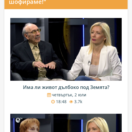
шофираме!“
Има ли живот дълбоко под Земята?
четвъртък, 2 юли
18:48
3.7k