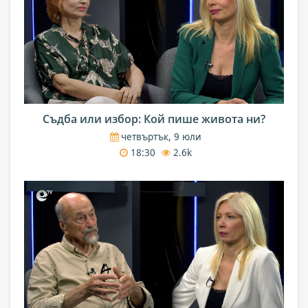
Съдба или избор: Кой пише живота ни?
четвъртък, 9 юли
18:30
2.6k