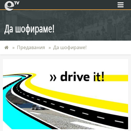
eTV
Да шофираме!
Предавания
Да шофираме!