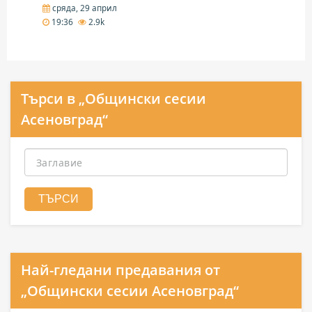
сряда, 29 април
19:36
2.9k
Търси в „Общински сесии
Асеновград“
Най-гледани предавания от
„Общински сесии Асеновград“