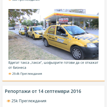
Вдигат такса „такси“, шофьорите готови да се откажат
от бизнеса
29.4k Преглеждания
Репортажи от 14 септември 2016
25k Преглеждания