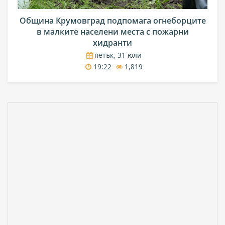
Община Крумовград подпомага огнеборците
в малките населени места с пожарни
хидранти
петък, 31 юли
19:22
1,819