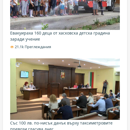
Евакуираха 160 деца от хасковска детска градина
заради учение
21.1k Преглеждания
Със 100 лв. по-нисък данък върху таксиметровите
превози гласува днес...