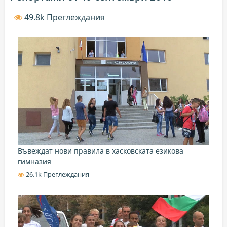
49.8k Преглеждания
Въвеждат нови правила в хасковската езикова
гимназия
26.1k Преглеждания