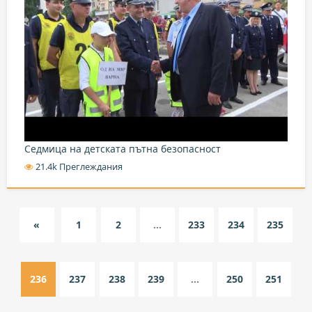
Седмица на детската пътна безопасност
21.4k Преглеждания
«
1
2
...
233
234
235
236
237
238
239
...
250
251