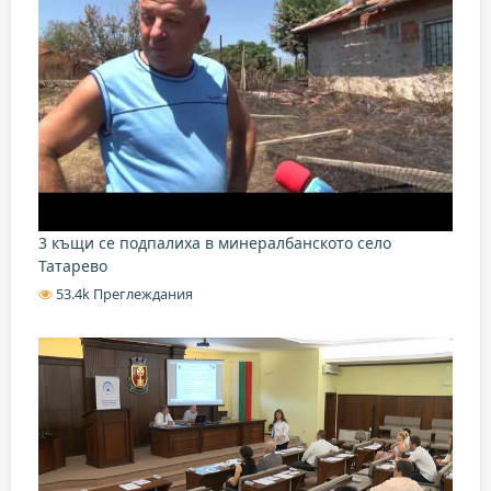
3 къщи се подпалиха в минералбанското село
Татарево
53.4k Преглеждания