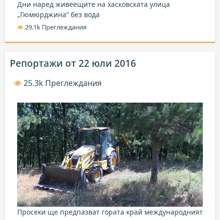
Дни наред живеещите на хасковската улица
„Гюмюрджина“ без вода
29.1k Преглеждания
Репортажи от 22 юли 2016
25.3k Преглеждания
Просеки ще предпазват гората край международният