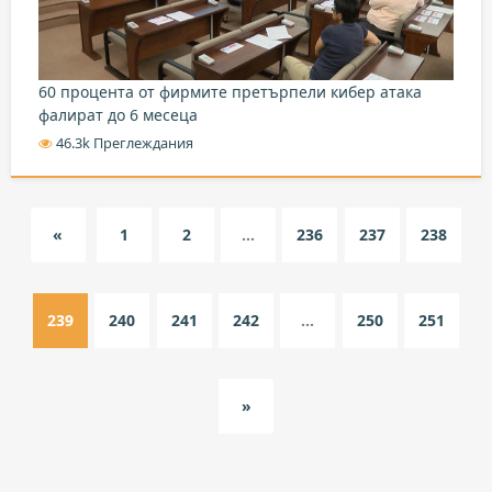
60 процента от фирмите претърпели кибер атака
фалират до 6 месеца
46.3k Преглеждания
«
1
2
...
236
237
238
239
240
241
242
...
250
251
»