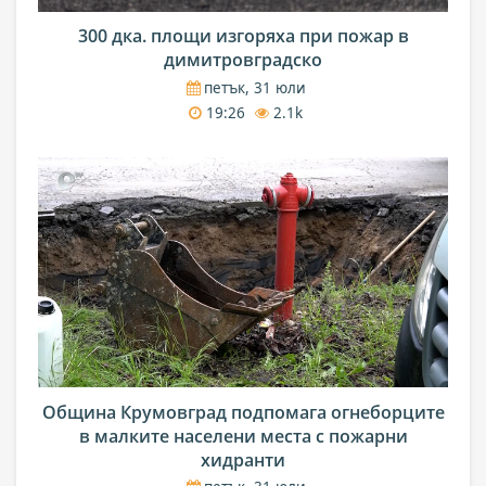
300 дка. площи изгоряха при пожар в
димитровградско
петък, 31 юли
19:26
2.1k
Община Крумовград подпомага огнеборците
в малките населени места с пожарни
хидранти