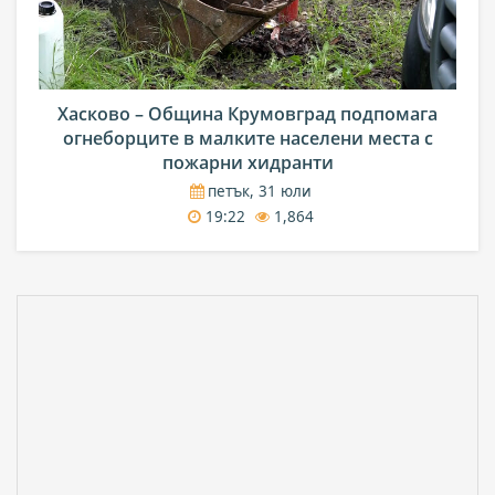
Хасково – Община Крумовград подпомага
огнеборците в малките населени места с
пожарни хидранти
петък, 31 юли
19:22
1,864