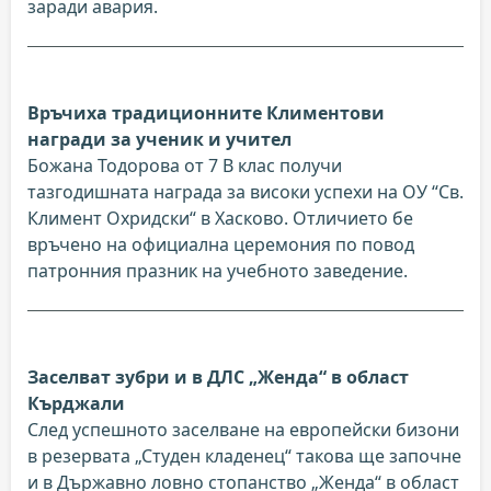
заради авария.
Връчиха традиционните Климентови
награди за ученик и учител
Божана Тодорова от 7 В клас получи
тазгодишната награда за високи успехи на ОУ “Св.
Климент Охридски“ в Хасково. Отличието бе
връчено на официална церемония по повод
патронния празник на учебното заведение.
Заселват зубри и в ДЛС „Женда“ в област
Кърджали
След успешното заселване на европейски бизони
в резервата „Студен кладенец“ такова ще започне
и в Държавно ловно стопанство „Женда“ в област