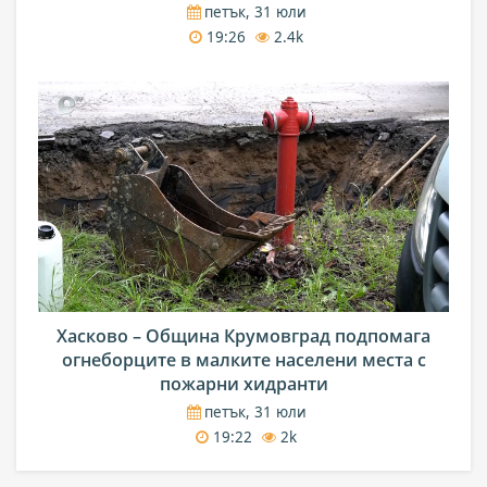
петък, 31 юли
19:26
2.4k
Хасково – Община Крумовград подпомага
огнеборците в малките населени места с
пожарни хидранти
петък, 31 юли
19:22
2k