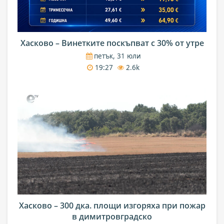
Хасково – Винетките поскъпват с 30% от утре
петък, 31 юли
19:27
2.6k
Хасково – 300 дка. площи изгоряха при пожар
в димитровградско