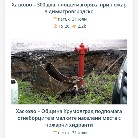
Хасково – 300 дка. площи изгоряха при пожар
в димитровградско
петък, 31 юли
19:26
2.2k
Хасково – Община Крумовград подпомага
огнеборците в малките населени места с
пожарни хидранти
петък, 31 юли