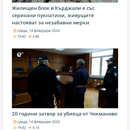
Жилищен блок в Кърджали е със
сериозни пукнатини, живущите
настояват за незабавни мерки
сряда, 14 февруари 2024
19:45
3.8k
20 години затвор за убиеца от Чокманово
сряда, 14 февруари 2024
19:42
4.1k