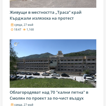
Живущи в местността „Траса“ край
Кърджали излязоха на протест
сряда, 27 май
18:47
1,168
Облагородяват над 70 "кални петна" в
Смолян по проект за по-чист въздух
сряда, 27 май