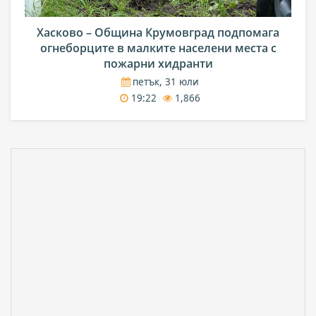
Хасково – Община Крумовград подпомага
огнеборците в малките населени места с
пожарни хидранти
петък, 31 юли
19:22
1,866