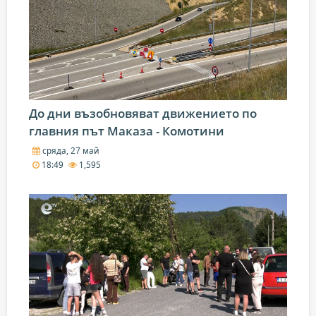
До дни възобновяват движението по
главния път Маказа - Комотини
сряда, 27 май
18:49
1,595