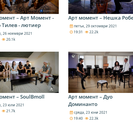
омент – Арт Момент -
Арт момент – Нешка Роб
 Тилев - лютиер
петък, 29 октомври 2021
19:31
22.2k
, 26 ноември 2021
2
20.1k
омент – SoulBmoll
Арт момент – Дуо
Доминанто
, 23 юли 2021
5
21.7k
сряда, 23 юни 2021
19:40
22.3k