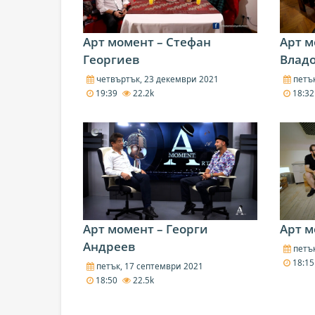
Арт момент – Стефан
Арт м
Георгиев
Владо
четвъртък, 23 декември 2021
петък
19:39
22.2k
18:3
Арт момент – Георги
Арт м
Андреев
петък
18:1
петък, 17 септември 2021
18:50
22.5k