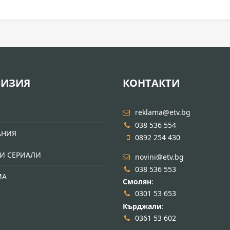
ВИЗИЯ
КОНТАКТИ
И
reklama@etv.bg
038 536 554
АНИЯ
0892 254 430
И СЕРИАЛИ
novini@etv.bg
038 536 553
МА
Смолян
:
0301 53 653
Кърджали
:
0361 53 602