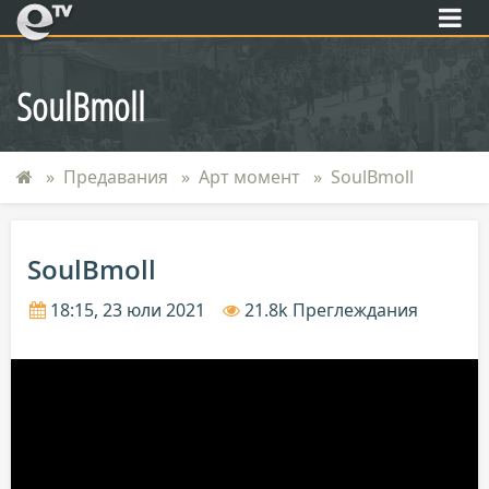
eTV
SoulBmoll
Предавания
Арт момент
SoulBmoll
SoulBmoll
18:15, 23 юли 2021
21.8k Преглеждания