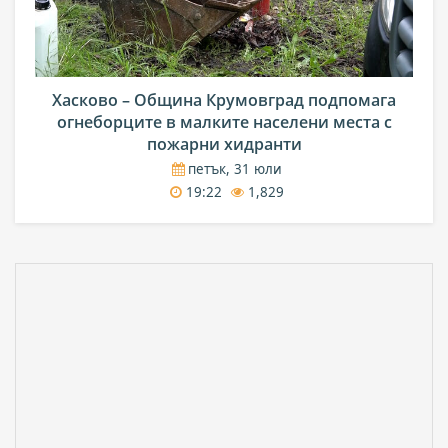
Хасково – Община Крумовград подпомага
огнеборците в малките населени места с
пожарни хидранти
петък, 31 юли
19:22
1,829