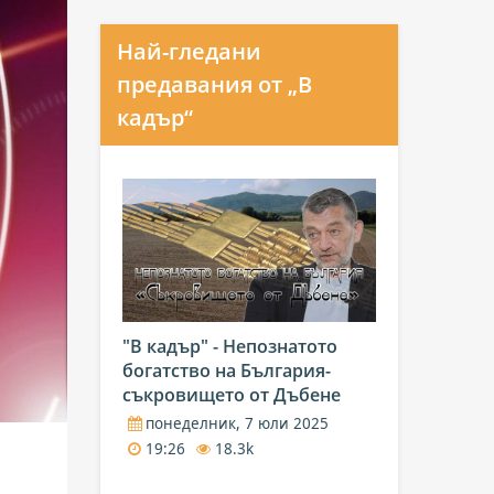
Най-гледани
предавания от „В
кадър“
"В кадър" - Непознатото
богатство на България-
съкровището от Дъбене
понеделник, 7 юли 2025
19:26
18.3k