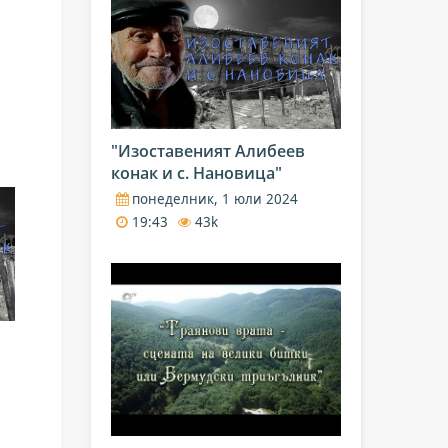
"Изоставеният Алибеев
конак и с. Нановица"
понеделник, 1 юли 2024
19:43
43k