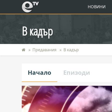
eTV
НОВИНИ
В кадър
Предавания
В кадър
Начало
Епизоди