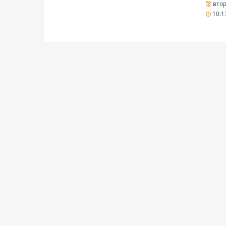
втор
10:1