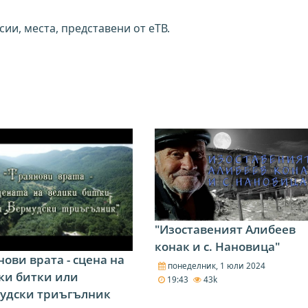
ии, места, представени от еТВ.
"Изоставеният Алибеев
конак и с. Нановица"
нови врата - сцена на
понеделник, 1 юли 2024
ки битки или
19:43
43k
удски триъгълник