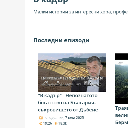
Малки истории за интересни хора, профес
Последни епизоди
"В кадър" - Непознатото
богатство на България-
Трая
съкровището от Дъбене
вели
понеделник, 7 юли 2025
Берм
19:26
18.3k