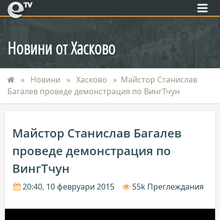
eTV
Новини от Хасково
Новини
Хасково
Майстор Станислав
Багалев проведе демонстрация по ВингТчун
Майстор Станислав Багалев
проведе демонстрация по
ВингТчун
20:40, 10 февруари 2015
55k Преглеждания