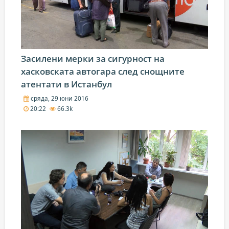
Засилени мерки за сигурност на
хасковската автогара след снощните
атентати в Истанбул
сряда, 29 юни 2016
20:22
66.3k