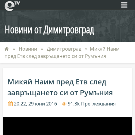
eTV
Новини от Димитровград
Новини
Димитровград
Микяй Наим
пред Етв след завръщането си от Румъния
Микяй Наим пред Етв след
завръщането си от Румъния
20:22, 29 юни 2016
91.3k Преглеждания