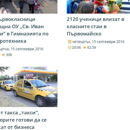
първокласници
2120 ученици влизат в
щна ОУ „Св. Иван
класните стаи в
и“ в Гимназията по
Първомайско
тротехника
четвъртък, 15 септември 2016
20:06
62.5k
ртък, 15 септември 2016
7
30k
т такса „такси“,
рите готови да се
ат от бизнеса