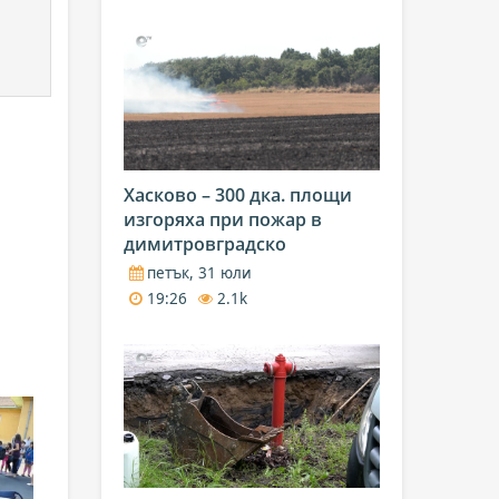
Хасково – 300 дка. площи
изгоряха при пожар в
димитровградско
петък, 31 юли
19:26
2.1k