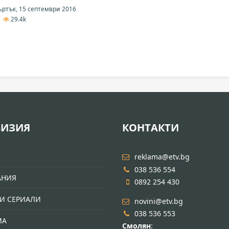
ртък, 15 септември 2016
8
29.4k
ВИЗИЯ
КОНТАКТИ
И
reklama@etv.bg
038 536 554
АНИЯ
0892 254 430
И СЕРИАЛИ
novini@etv.bg
038 536 553
МА
Смолян
: