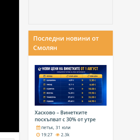
Последни новини от
Смолян
Хасково – Винетките
поскъпват с 30% от утре
петък, 31 юли
19:27
2.3k