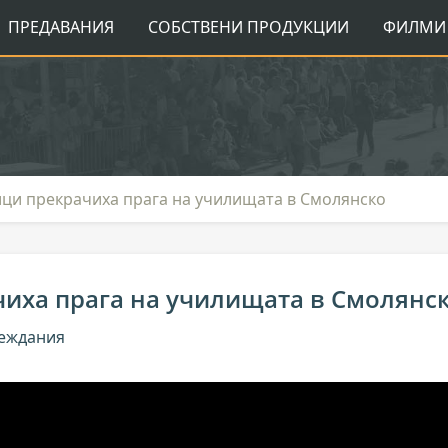
ПРЕДАВАНИЯ
СОБСТВЕНИ ПРОДУКЦИИ
ФИЛМИ 
ци прекрачиха прага на училищата в Смолянско
иха прага на училищата в Смолянс
леждания