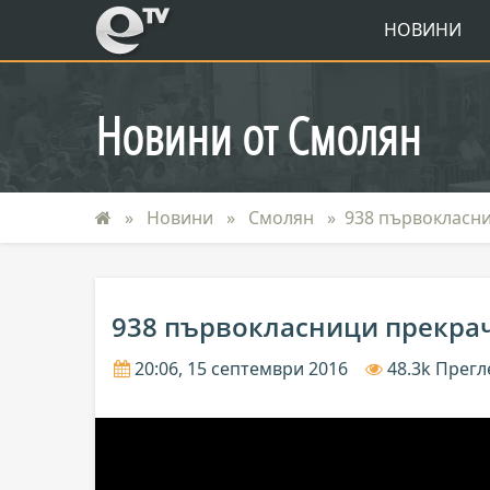
eTV
НОВИНИ
Новини от Смолян
Новини
Смолян
938 първокласни
938 първокласници прекрач
20:06, 15 септември 2016
48.3k Прег