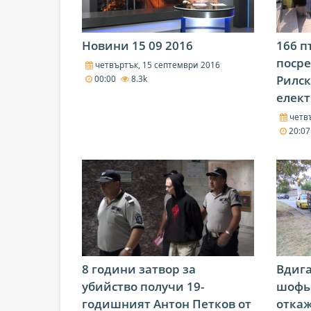
Новини 15 09 2016
166 
посре
четвъртък, 15 септември 2016
Рилск
00:00
8.3k
елек
четвъ
20:0
8 години затвор за
Вдига
убийство получи 19-
шофьо
годишният Антон Петков от
откаж