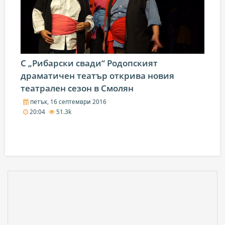
С „Рибарски свади“ Родопският
драматичен театър открива новия
театрален сезон в Смолян
петък, 16 септември 2016
20:04
51.3k