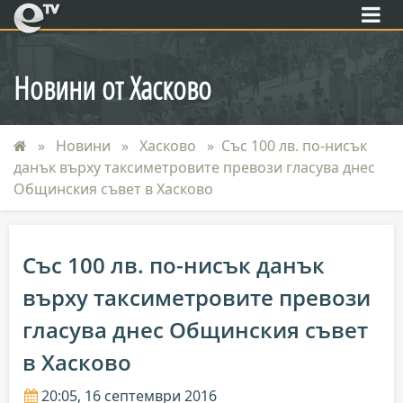
eTV
Новини от Хасково
Новини
Хасково
Със 100 лв. по-нисък
данък върху таксиметровите превози гласува днес
Общинския съвет в Хасково
Със 100 лв. по-нисък данък
върху таксиметровите превози
гласува днес Общинския съвет
в Хасково
20:05, 16 септември 2016