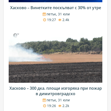
Хасково – Винетките поскъпват с 30% от утре
петък, 31 юли
19:27
2.4k
Хасково – 300 дка. площи изгоряха при пожар
в димитровградско
петък, 31 юли
19:26
2.2k