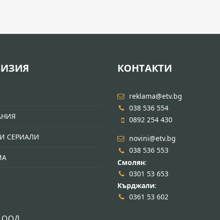
ВИЗИЯ
КОНТАКТИ
И
reklama@etv.bg
038 536 554
АНИЯ
0892 254 430
И СЕРИАЛИ
novini@etv.bg
038 536 553
МА
Смолян
:
0301 53 653
Кърджали
:
0361 53 602
 ООД