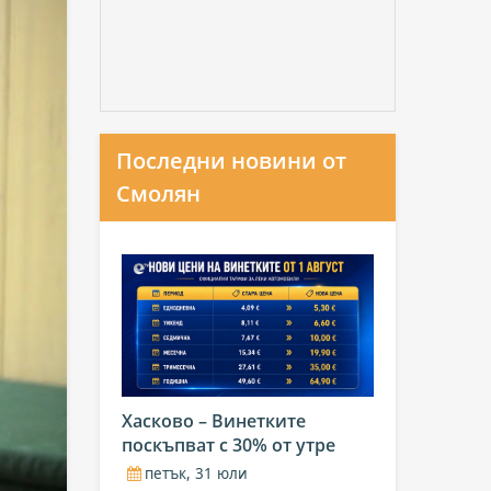
Последни новини от
Смолян
Хасково – Винетките
поскъпват с 30% от утре
петък, 31 юли