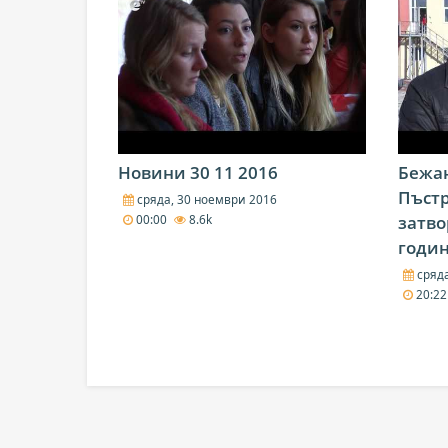
Новини 30 11 2016
Бежан
Пъстр
сряда, 30 ноември 2016
затво
00:00
8.6k
годи
сряда
20:2