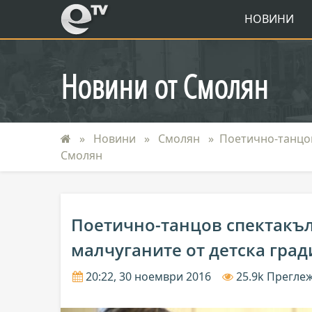
eTV
НОВИНИ
Новини от Смолян
Новини
Смолян
Поетично-танцов
Смолян
Поетично-танцов спектакъл
малчуганите от детска гра
20:22, 30 ноември 2016
25.9k Прегле