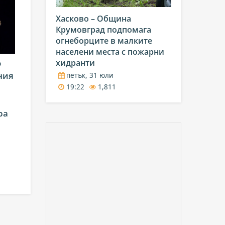
Хасково – Община
Крумовград подпомага
огнеборците в малките
населени места с пожарни
хидранти
о
ния
петък, 31 юли
19:22
1,811
ра