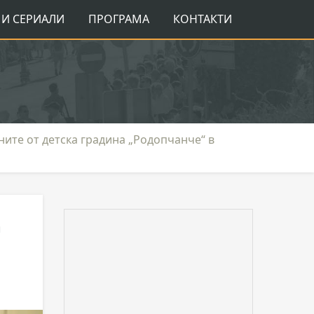
И СЕРИАЛИ
ПРОГРАМА
КОНТАКТИ
ите от детска градина „Родопчанче“ в
а