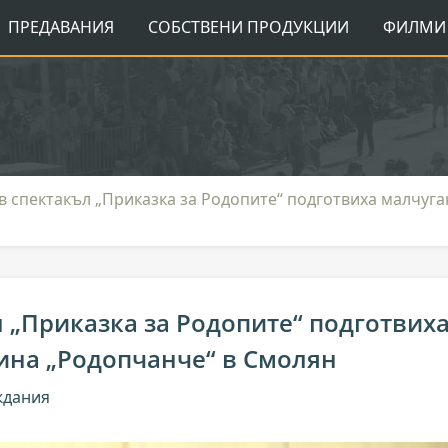
ПРЕДАВАНИЯ
СОБСТВЕНИ ПРОДУКЦИИ
ФИЛМИ 
 спектакъл „Приказка за Родопите“ подготвиха малчуган
 „Приказка за Родопите“ подготвих
дина „Родопчанче“ в Смолян
ждания