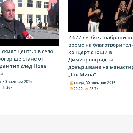
2 677 лв. бяха набрани п
време на благотворител
ският център в село
концерт снощи в
огор ще стане от
Димитровград за
рен тип след Нова
довършване на манасти
на
„Св. Мина“
, 30 ноември 2016
сряда, 30 ноември 2016
2
26k
20:22
58.7k