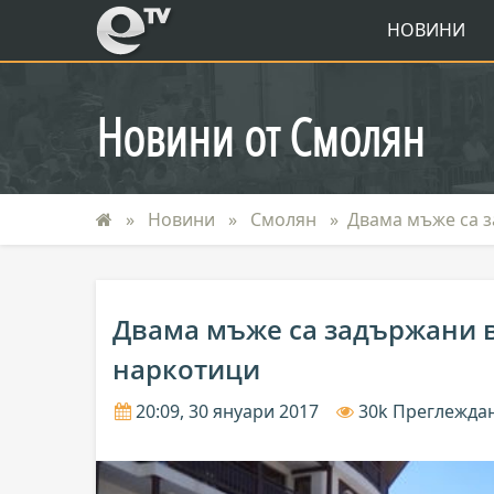
eTV
НОВИНИ
Новини от Смолян
Новини
Смолян
Двама мъже са 
Двама мъже са задържани 
наркотици
20:09, 30 януари 2017
30k Преглежда