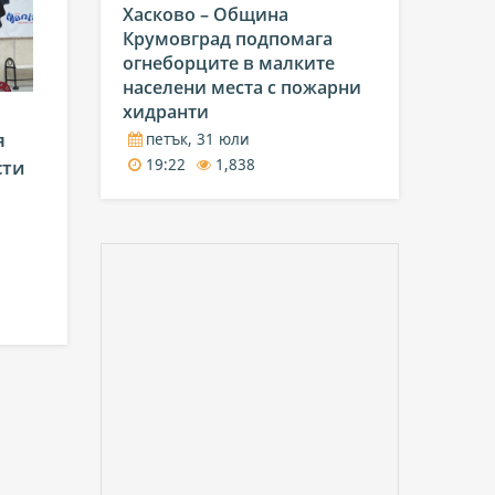
Хасково – Община
Крумовград подпомага
огнеборците в малките
населени места с пожарни
хидранти
я
петък, 31 юли
сти
19:22
1,838