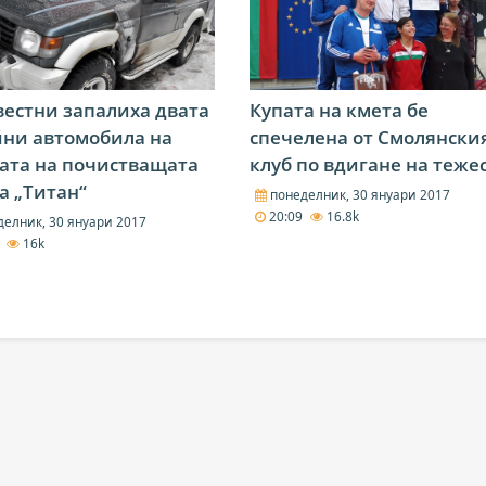
естни запалиха двата
Купата на кмета бе
ни автомобила на
спечелена от Смолянски
ата на почистващата
клуб по вдигане на теже
 „Титан“
понеделник, 30 януари 2017
20:09
16.8k
елник, 30 януари 2017
0
16k