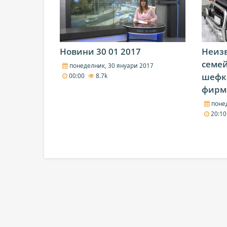
Новини 30 01 2017
Неизв
семей
понеделник, 30 януари 2017
шефк
00:00
8.7k
фирма
понед
20:1