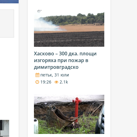
Хасково – 300 дка. площи
изгоряха при пожар в
димитровградско
петък, 31 юли
19:26
2.1k