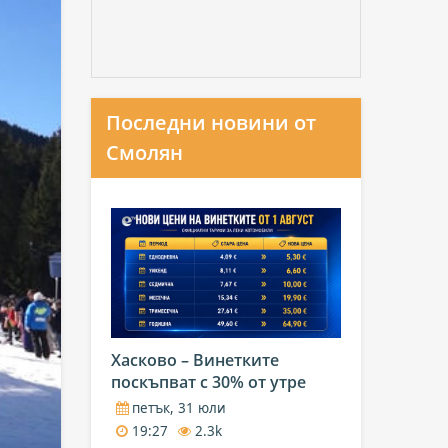
Последни новини от
Смолян
Хасково – Винетките
поскъпват с 30% от утре
петък, 31 юли
19:27
2.3k