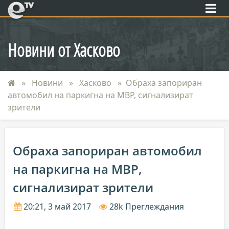
eTV
Новини от Хасково
Новини
Хасково
Обраха запориран
автомобил на паркигна на МВР, сигнализират
зрители
Обраха запориран автомобил
на паркигна на МВР,
сигнализират зрители
20:21, 3 май 2017
28k Преглеждания