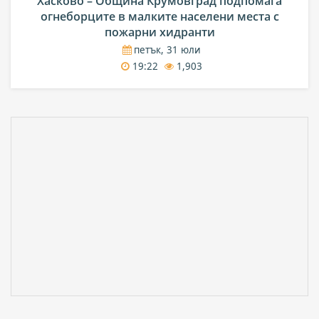
Хасково – Община Крумовград подпомага
огнеборците в малките населени места с
пожарни хидранти
петък, 31 юли
19:22
1,903