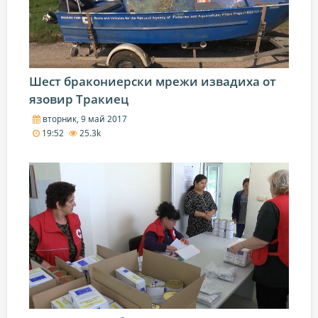
Шест бракониерски мрежи извадиха от
язовир Тракиец
вторник, 9 май 2017
19:52
25.3k