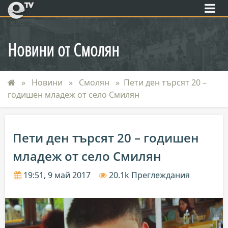
eTV
Новини от Смолян
Новини
Смолян
Пети ден търсят 20 –
годишен младеж от село Смилян
Пети ден търсят 20 – годишен
младеж от село Смилян
19:51, 9 май 2017
20.1k Преглеждания