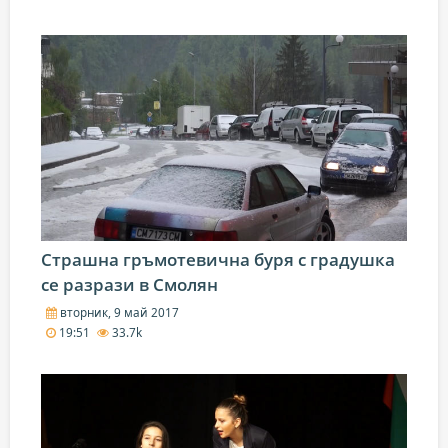
Стрaшна гръмотевична буря с градушка
се разрази в Смолян
вторник, 9 май 2017
19:51
33.7k