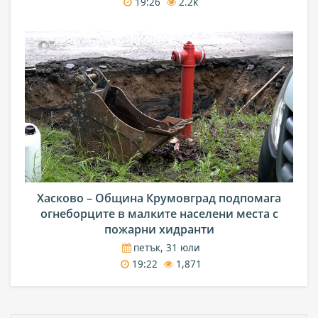
19:26
2.2k
Хасково – Община Крумовград подпомага
огнеборците в малките населени места с
пожарни хидранти
петък, 31 юли
19:22
1,871