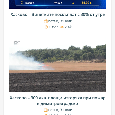
Хасково – Винетките поскъпват с 30% от утре
петък, 31 юли
19:27
2.4k
Хасково – 300 дка. площи изгоряха при пожар
в димитровградско
петък, 31 юли