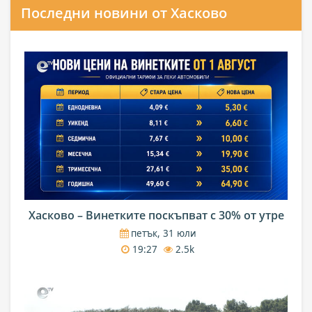
Последни новини от Хасково
Хасково – Винетките поскъпват с 30% от утре
петък, 31 юли
19:27
2.5k