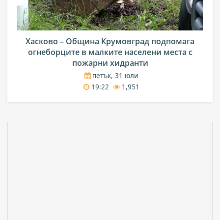
Хасково – Община Крумовград подпомага
огнеборците в малките населени места с
пожарни хидранти
петък, 31 юли
19:22
1,951