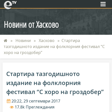
eTV
Новини от Хасково
Новини
Хасково
Стартира
тазгодишното издание на фолклорния фестивал “С
хоро на гроздобер”
Стартира тазгодишното
издание на фолклорния
фестивал “С хоро на гроздобер”
20:22, 29 септември 2017
17.8k Преглеждания