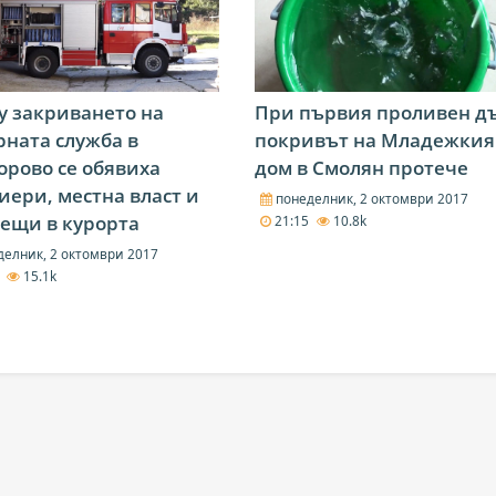
 закриването на
При първия проливен д
ната служба в
покривът на Младежкия
рово се обявиха
дом в Смолян протече
иери, местна власт и
понеделник, 2 октомври 2017
ещи в курорта
21:15
10.8k
елник, 2 октомври 2017
5
15.1k