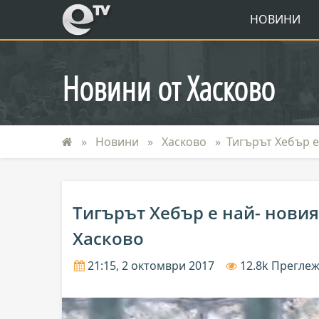
eTV
НОВИНИ
Новини от Хасково
Новини
Хасково
Тигърът Хебър е
Тигърът Хебър е най- новия
Хасково
21:15, 2 октомври 2017
12.8k Прегле