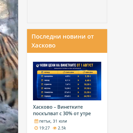
Последни новини от
Хасково
Хасково – Винетките
поскъпват с 30% от утре
петък, 31 юли
19:27
2.5k