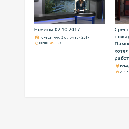
Новини 02 10 2017
Срещу
пожар
понеделник, 2 октомври 2017
Пампо
00:00
5.5k
хотел
работ
понед
21:1