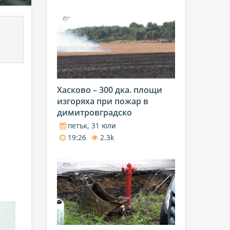
Хасково – 300 дка. площи
изгоряха при пожар в
димитровградско
петък, 31 юли
19:26
2.3k