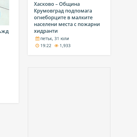
Хасково – Община
Крумовград подпомага
огнеборците в малките
населени места с пожарни
хидранти
ъжд
петък, 31 юли
19:22
1,933