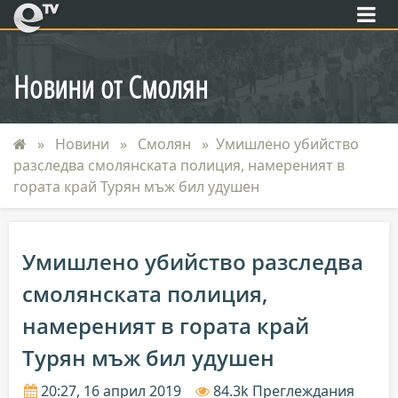
eTV
Новини от Смолян
Новини
Смолян
Умишлено убийство
разследва смолянската полиция, намереният в
гората край Турян мъж бил удушен
Умишлено убийство разследва
смолянската полиция,
намереният в гората край
Турян мъж бил удушен
20:27, 16 април 2019
84.3k Преглеждания