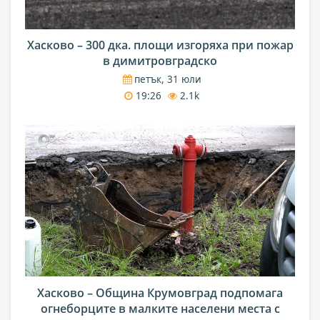
Хасково – 300 дка. площи изгоряха при пожар
в димитровградско
петък, 31 юли
19:26
2.1k
Хасково – Община Крумовград подпомага
огнеборците в малките населени места с