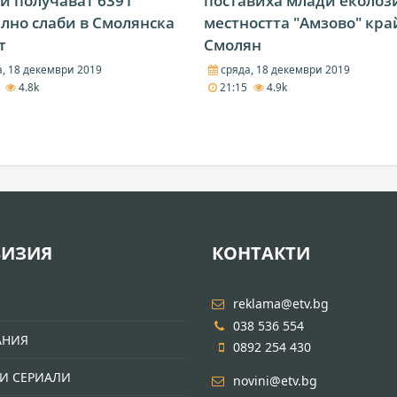
и получават 6391
поставиха млади еколоз
лно слаби в Смолянска
местността "Амзово" кра
т
Смолян
, 18 декември 2019
сряда, 18 декември 2019
5
4.8k
21:15
4.9k
ВИЗИЯ
КОНТАКТИ
И
reklama@etv.bg
038 536 554
АНИЯ
0892 254 430
И СЕРИАЛИ
novini@etv.bg