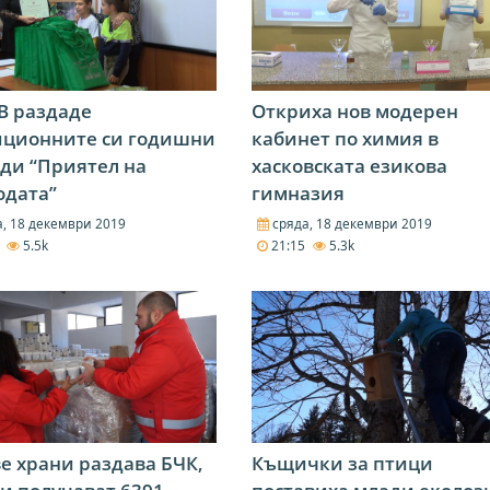
В раздаде
Откриха нов модерен
иционните си годишни
кабинет по химия в
ди “Приятел на
хасковската езикова
одата”
гимназия
, 18 декември 2019
сряда, 18 декември 2019
1
5.5k
21:15
5.3k
е храни раздава БЧК,
Къщички за птици