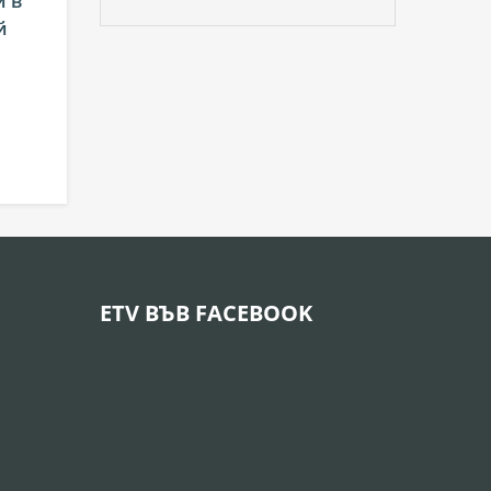
и в
й
ETV ВЪВ FACEBOOK