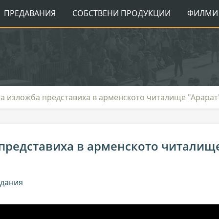
ПРЕДАВАНИЯ
СОБСТВЕНИ ПРОДУКЦИИ
ФИЛМИ 
на изложба представиха в арменското читалище "Арарат
представиха в арменското читалищ
ждания