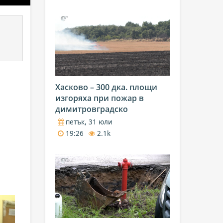
Хасково – 300 дка. площи
изгоряха при пожар в
димитровградско
петък, 31 юли
19:26
2.1k