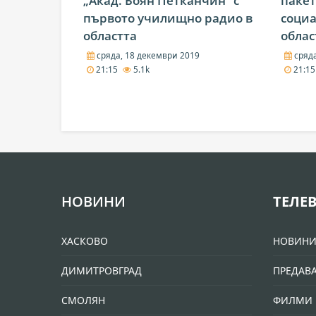
„Акад. Боян Петканчин“ с
пакет
първото училищно радио в
социа
областта
облас
сряда, 18 декември 2019
сряда
21:15
5.1k
21:1
НОВИНИ
ТЕЛЕ
ХАСКОВО
НОВИН
ДИМИТРОВГРАД
ПРЕДАВ
СМОЛЯН
ФИЛМИ 