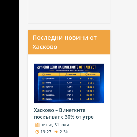
Последни новини от
Хасково
Хасково – Винетките
поскъпват с 30% от утре
петък, 31 юли
19:27
2.3k