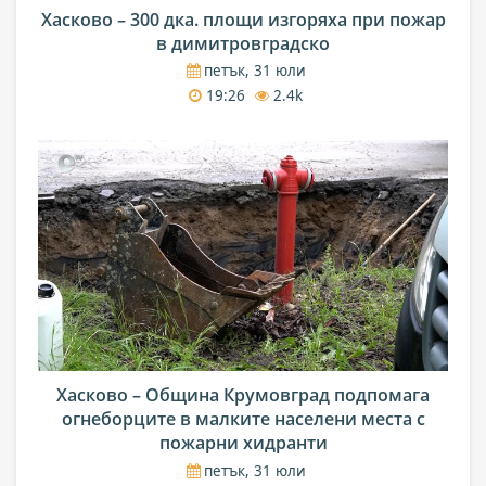
Хасково – 300 дка. площи изгоряха при пожар
в димитровградско
петък, 31 юли
19:26
2.4k
Хасково – Община Крумовград подпомага
огнеборците в малките населени места с
пожарни хидранти
петък, 31 юли