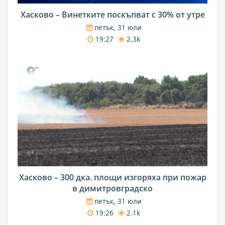
Хасково – Винетките поскъпват с 30% от утре
петък, 31 юли
19:27
2.3k
Хасково – 300 дка. площи изгоряха при пожар
в димитровградско
петък, 31 юли
19:26
2.1k