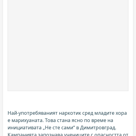
Най-употребяваният наркотик сред младите хора
е марихуаната. Това стана ясно по време на
инициативата „Не сте сами“ в Димитровград.
Кампанията запознава учениците с опасността от