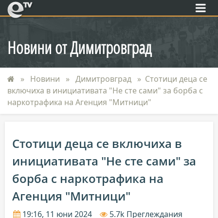
eTV
Новини от Димитровград
Новини
Димитровград
Стотици деца се
включиха в инициативата "Не сте сами" за борба с
наркотрафика на Агенция "Митници"
Стотици деца се включиха в
инициативата "Не сте сами" за
борба с наркотрафика на
Агенция "Митници"
19:16, 11 юни 2024
5.7k Преглеждания