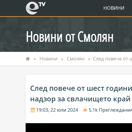
eTV
НОВИНИ
Новини от Смолян
Новини
Смолян
След повече от 
След повече от шест годин
надзор за свлачището край 
19:03, 22 юли 2024
5.1k Преглеждани