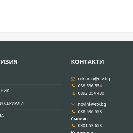
ВИЗИЯ
КОНТАКТИ
И
reklama@etv.bg
038 536 554
АНИЯ
0892 254 430
И СЕРИАЛИ
novini@etv.bg
038 536 553
МА
Смолян
:
0301 53 653
Кърджали
: