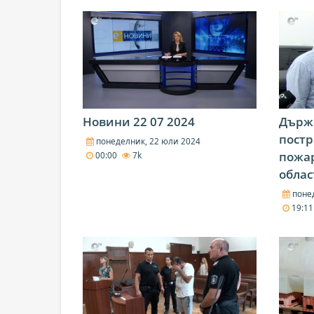
Новини 22 07 2024
Държ
постр
понеделник, 22 юли 2024
пожар
00:00
7k
обла
понед
19:1