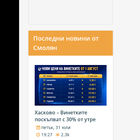
Последни новини от
Смолян
Хасково – Винетките
поскъпват с 30% от утре
петък, 31 юли
19:27
2.3k