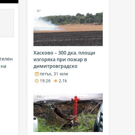
Хасково – 300 дка. площи
телен
изгоряха при пожар в
 на
димитровградско
петък, 31 юли
19:26
2.1k