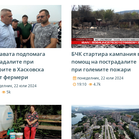
авата подпомага
БЧК стартира кампания 
адалите при
помощ на пострадалите
ите в Хасковска
при големите пожари
ст фермери
понеделник, 22 юли 2024
19:10
4.7k
елник, 22 юли 2024
1
5k