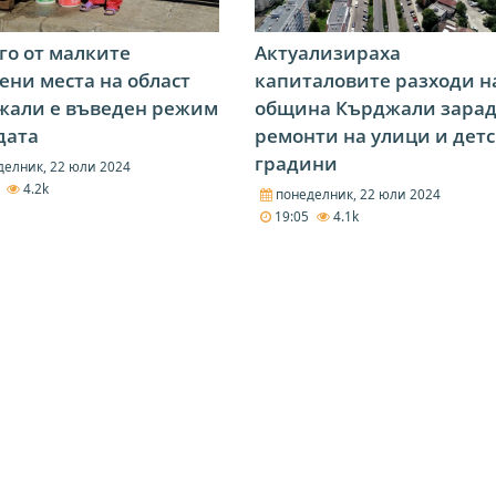
го от малките
Актуализираха
ени места на област
капиталовите разходи н
жали е въведен режим
община Кърджали зара
дата
ремонти на улици и дет
градини
елник, 22 юли 2024
6
4.2k
понеделник, 22 юли 2024
19:05
4.1k