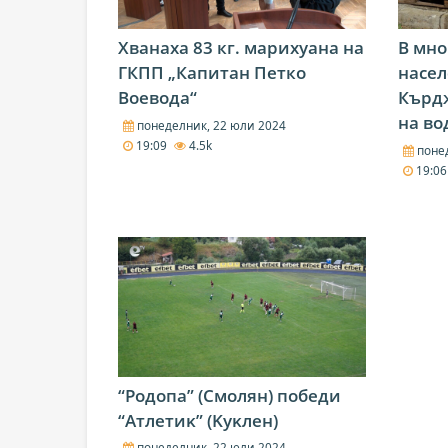
Хванаха 83 кг. марихуана на
В мно
ГКПП „Капитан Петко
насел
Воевода“
Кърд
на во
понеделник, 22 юли 2024
19:09
4.5k
понед
19:0
“Poдoпa” (Cмoлян) пoбeди
“Aтлeтиĸ” (Kyĸлeн)
понеделник, 22 юли 2024