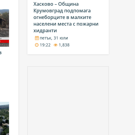
Хасково – Община
Крумовград подпомага
огнеборците в малките
населени места с пожарни
хидранти
петък, 31 юли
19:22
1,838
в