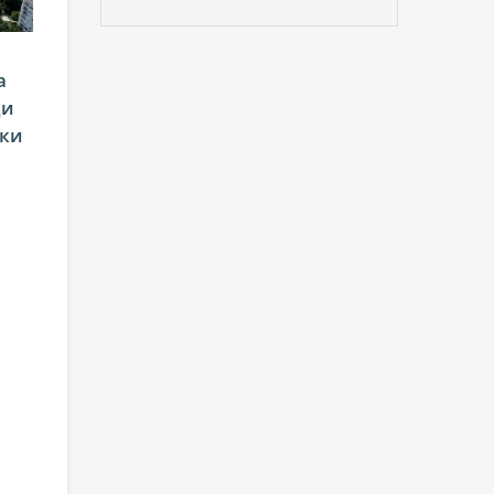
а
ди
ски