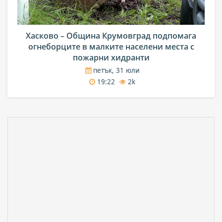
Хасково – Община Крумовград подпомага
огнеборците в малките населени места с
пожарни хидранти
петък, 31 юли
19:22
2k