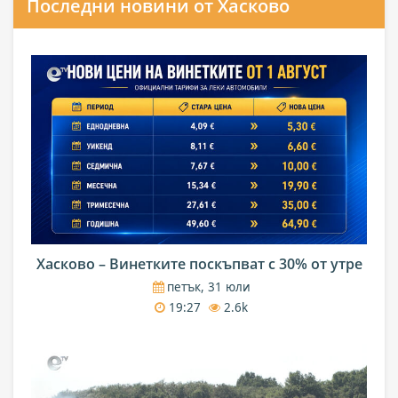
Последни новини от Хасково
Хасково – Винетките поскъпват с 30% от утре
петък, 31 юли
19:27
2.6k