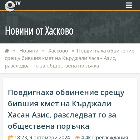
eTV
Новини от Хасково
Новини
Хасково
Повдигнаха обвинение
срещу бившия кмет на Кърджали Хасан Азис,
разследват го за обществена поръчка
Повдигнаха обвинение срещу
бившия кмет на Кърджали
Хасан Азис, разследват го за
обществена поръчка
18:23, 9 октомври 2024
4.4k Преглеждания