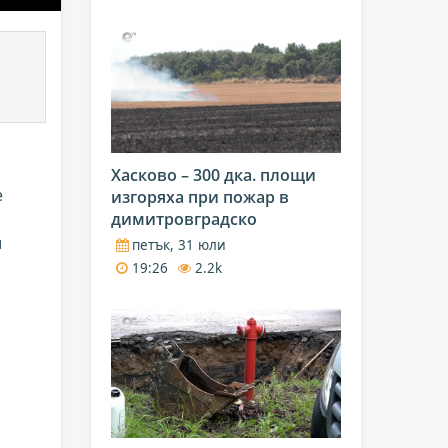
Хасково – 300 дка. площи
е
изгоряха при пожар в
димитровградско
и
петък, 31 юли
19:26
2.2k