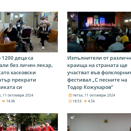
 1200 деца са
Изпълнители от различ
али без личен лекар,
краища на страната ще
като хасковски
участват във фолклорни
атър прекрати
фестивал „С песните на
иката си
Тодор Кожухаров“
, 11 октомври 2024
петък, 11 октомври 2024
5
14.9k
18:53
4.5k