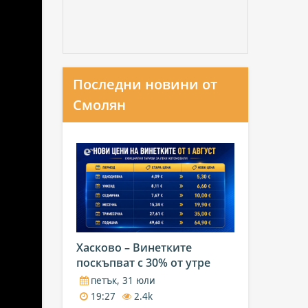
Последни новини от
Смолян
Хасково – Винетките
поскъпват с 30% от утре
петък, 31 юли
19:27
2.4k