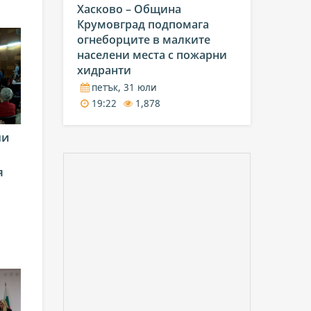
Хасково – Община
Крумовград подпомага
огнеборците в малките
населени места с пожарни
хидранти
петък, 31 юли
19:22
1,878
ни
я