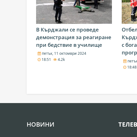
В Кърджали се проведе
Отбел
демонстрация за реагиране
Кърдж
при бедствие в училище
с бог
прог
петък, 11 октомври 2024
18:51
4.2k
петък
18:4
НОВИНИ
ТЕЛЕ