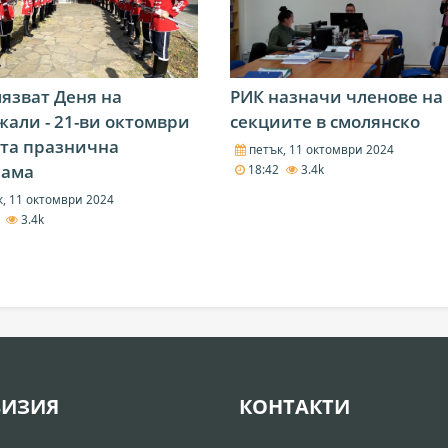
язват Деня на
РИК назначи членове на
али - 21-ви октомври
секциите в смолянско
ата празнична
петък, 11 октомври 2024
рама
18:42
3.4k
, 11 октомври 2024
8
3.4k
ВИЗИЯ
КОНТАКТИ