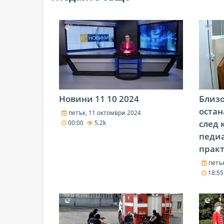
Новини 11 10 2024
Близо
остан
петък, 11 октомври 2024
след 
00:00
5.2k
педи
практ
петък
18:5