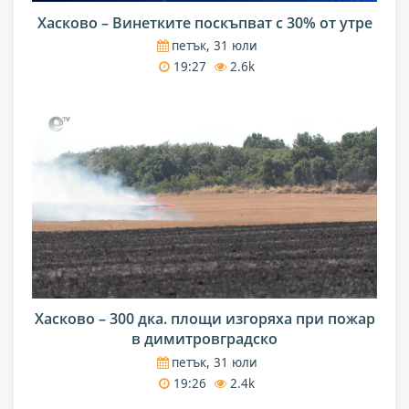
Хасково – Винетките поскъпват с 30% от утре
петък, 31 юли
19:27
2.6k
Хасково – 300 дка. площи изгоряха при пожар
в димитровградско
петък, 31 юли
19:26
2.4k