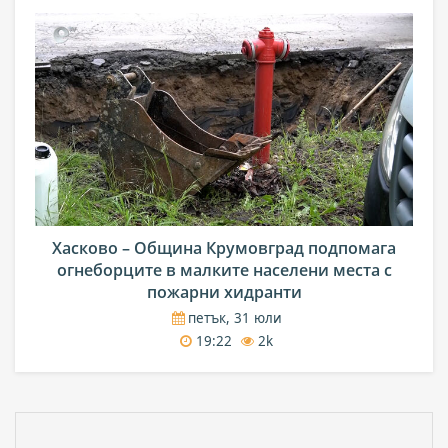
Хасково – Община Крумовград подпомага
огнеборците в малките населени места с
пожарни хидранти
петък, 31 юли
19:22
2k