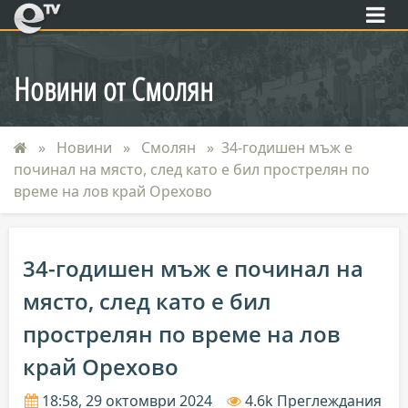
eTV
Новини от Смолян
Новини
Смолян
34-годишен мъж е
починал на място, след като е бил прострелян по
време на лов край Орехово
34-годишен мъж е починал на
място, след като е бил
прострелян по време на лов
край Орехово
18:58, 29 октомври 2024
4.6k Преглеждания