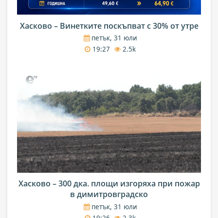
Хасково – Винетките поскъпват с 30% от утре
петък, 31 юли
19:27
2.5k
Хасково – 300 дка. площи изгоряха при пожар
в димитровградско
петък, 31 юли
19:26
2.3k