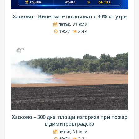
Хасково – Винетките поскъпват с 30% от утре
петък, 31 юли
19:27
2.4k
Хасково – 300 дка. площи изгоряха при пожар
в димитровградско
петък, 31 юли
19:26
2.2k