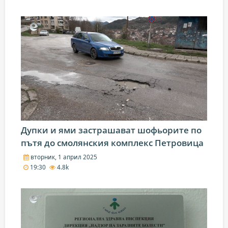
Дупки и ями застрашават шофьорите по
пътя до смолянския комплекс Петровица
вторник, 1 април 2025
19:30
4.8k