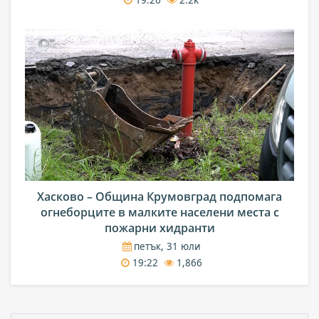
Хасково – Община Крумовград подпомага
огнеборците в малките населени места с
пожарни хидранти
петък, 31 юли
19:22
1,866