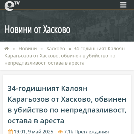
eTV
Новини от Хасково
Новини
Хасково
34-годишният Калоян
Карагьозов от Хасково, обвинен в убийство по
непредпазливост, остава в ареста
34-годишният Калоян
Карагьозов от Хасково, обвинен
в убийство по непредпазливост,
остава в ареста
19:01, 9 май 2025
7.1k Преглеждания