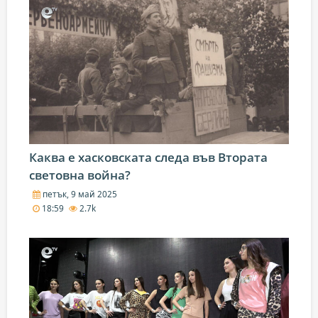
Каква е хасковската следа във Втората
световна война?
петък, 9 май 2025
18:59
2.7k