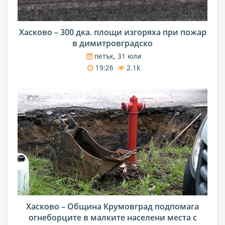
Хасково – 300 дка. площи изгоряха при пожар
в димитровградско
петък, 31 юли
19:26
2.1k
Хасково – Община Крумовград подпомага
огнеборците в малките населени места с