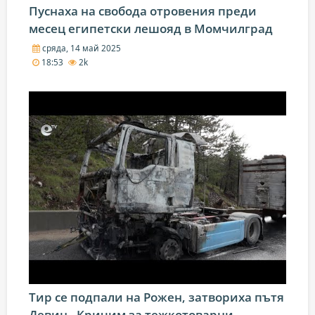
Пуснаха на свобода отровения преди
месец египетски лешояд в Момчилград
сряда, 14 май 2025
18:53
2k
Тир се подпали на Рожен, затвориха пътя
Девин - Кричим за тежкотоварни