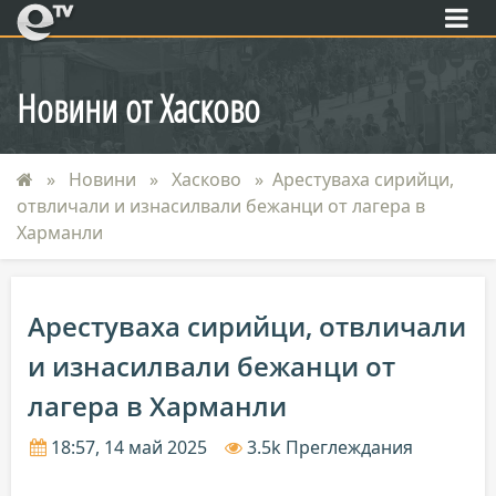
eTV
Новини от Хасково
Новини
Хасково
Арестуваха сирийци,
отвличали и изнасилвали бежанци от лагера в
Харманли
Арестуваха сирийци, отвличали
и изнасилвали бежанци от
лагера в Харманли
18:57, 14 май 2025
3.5k Преглеждания