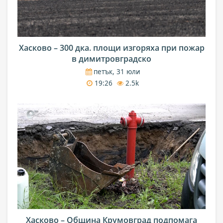
Хасково – 300 дка. площи изгоряха при пожар
в димитровградско
петък, 31 юли
19:26
2.5k
Хасково – Община Крумовград подпомага