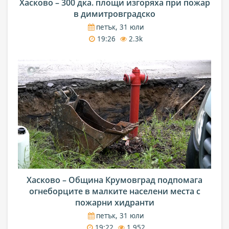
Хасково – 300 дка. площи изгоряха при пожар
в димитровградско
петък, 31 юли
19:26
2.3k
Хасково – Община Крумовград подпомага
огнеборците в малките населени места с
пожарни хидранти
петък, 31 юли
19:22
1,952