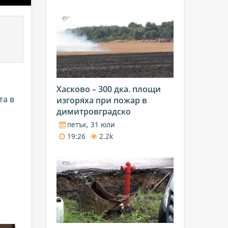
Хасково – 300 дка. площи
та в
изгоряха при пожар в
димитровградско
петък, 31 юли
19:26
2.2k