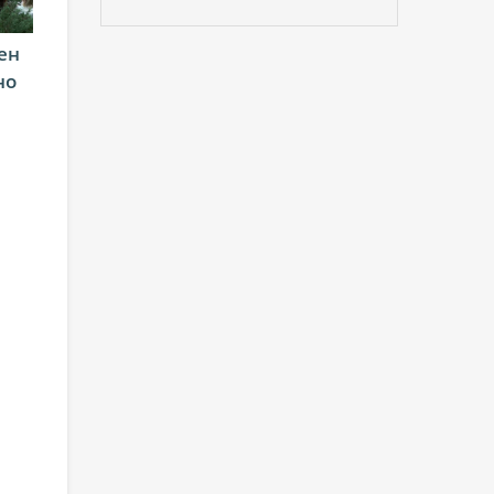
ен
но