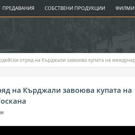
ПРЕДАВАНИЯ
СОБСТВЕНИ ПРОДУКЦИИ
ФИЛМИ 
рдейски отряд на Кърджали завоюва купата на междунар
яд на Кърджали завоюва купата на
Тоскана
ия