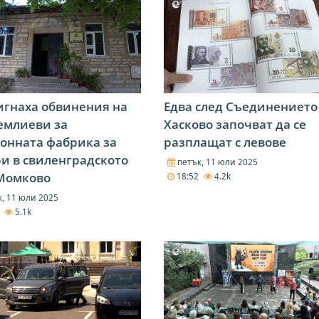
гнаха обвинения на
Едва след Съединението
емлиеви за
Хасково започват да се
онната фабрика за
разплащат с левове
и в свиленградското
петък, 11 юли 2025
 Момково
18:52
4.2k
, 11 юли 2025
4
5.1k