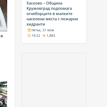
Хасково – Община
Крумовград подпомага
огнеборците в малките
населени места с пожарни
хидранти
петък, 31 юли
 в
19:22
1,883