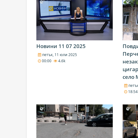
Новини 11 07 2025
Повди
Перч
петък, 11 юли 2025
незак
00:00
4.6k
цигар
село
петък
18:5