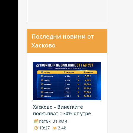
Последни новини от
Хасково
Хасково – Винетките
поскъпват с 30% от утре
петък, 31 юли
19:27
2.4k