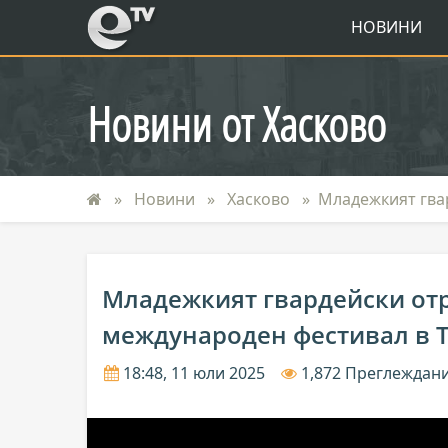
eTV
НОВИНИ
Новини от Хасково
Новини
Хасково
Младежкият гва
Младежкият гвардейски отр
международен фестивал в 
18:48, 11 юли 2025
1,872 Преглеждан