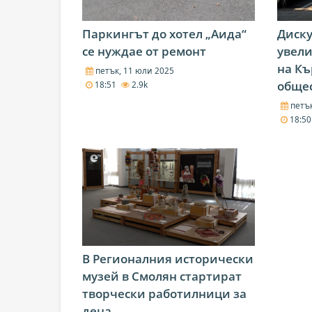
Паркингът до хотел „Аида“
Диск
се нуждае от ремонт
увели
на К
петък, 11 юли 2025
обще
18:51
2.9k
петък
18:5
В Регионалния исторически
музей в Смолян стартират
творчески работилници за
деца