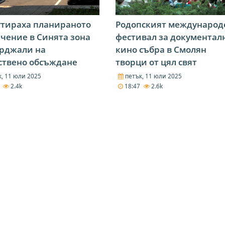
утираха планираното
Родопският международ
чение в Синята зона
фестивал за документал
ърджали на
кино събра в Смолян
ствено обсъждане
творци от цял свят
, 11 юли 2025
петък, 11 юли 2025
0
2.4k
18:47
2.6k