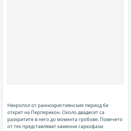
Некропол от раннохристиянския период бе
открит на Перперикон. Около двадесет са
разкритите в него до момента гробове. Повечето
от тях представляват каменни саркофази.