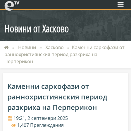
eTV
Новини от Хасково
Новини
Хасково
Каменни саркофази от
раннохристиянския период разкриха на
Перперикон
Каменни саркофази от
раннохристиянския период
разкриха на Перперикон
19:21, 2 септември 2025
1,407 Преглеждания