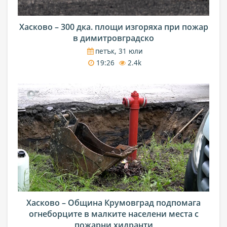
Хасково – 300 дка. площи изгоряха при пожар
в димитровградско
петък, 31 юли
19:26
2.4k
Хасково – Община Крумовград подпомага
огнеборците в малките населени места с
пожарни хидранти