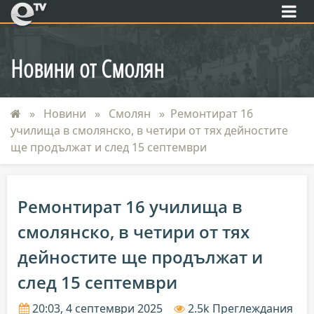
eTV
Новини от Смолян
Новини
Смолян
Ремонтират 16
училища в смолянско, в четири от тях дейностите
ще продължат и след 15 септември
Ремонтират 16 училища в
смолянско, в четири от тях
дейностите ще продължат и
след 15 септември
20:03, 4 септември 2025
2.5k Преглеждания