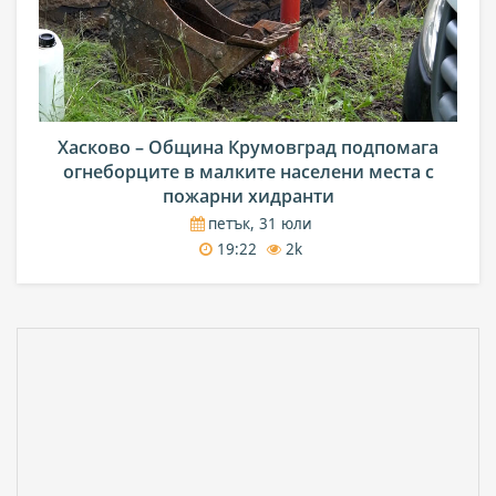
Хасково – Община Крумовград подпомага
огнеборците в малките населени места с
пожарни хидранти
петък, 31 юли
19:22
2k