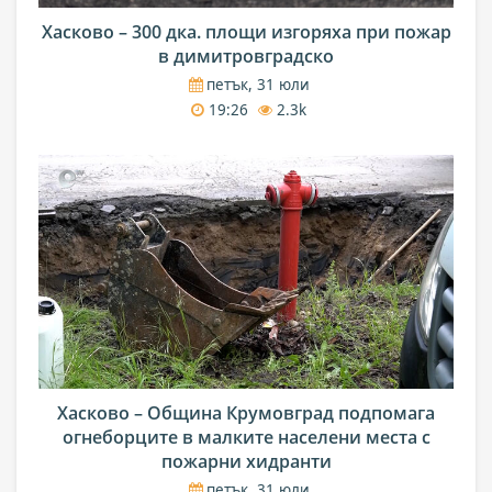
Хасково – 300 дка. площи изгоряха при пожар
в димитровградско
петък, 31 юли
19:26
2.3k
Хасково – Община Крумовград подпомага
огнеборците в малките населени места с
пожарни хидранти
петък, 31 юли