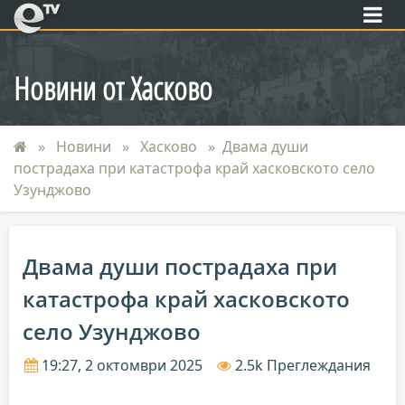
eTV
Новини от Хасково
Новини
Хасково
Двама души
пострадаха при катастрофа край хасковското село
Узунджово
Двама души пострадаха при
катастрофа край хасковското
село Узунджово
19:27, 2 октомври 2025
2.5k Преглеждания