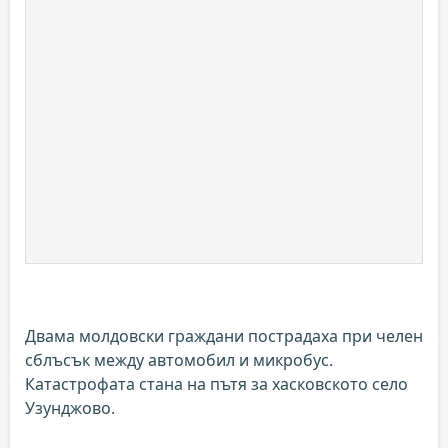
Двама молдовски граждани пострадаха при челен
сблъсък между автомобил и микробус.
Катастрофата стана на пътя за хасковското село
Узунджово.