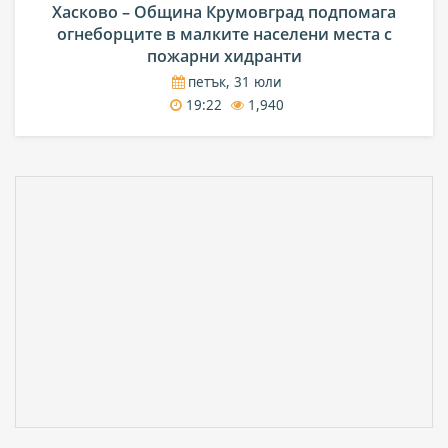
Хасково – Община Крумовград подпомага
огнеборците в малките населени места с
пожарни хидранти
петък, 31 юли
19:22
1,940