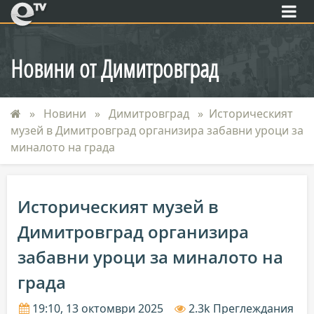
eTV
Новини от Димитровград
Новини
Димитровград
Историческият
музей в Димитровград организира забавни уроци за
миналото на града
Историческият музей в
Димитровград организира
забавни уроци за миналото на
града
19:10, 13 октомври 2025
2.3k Преглеждания